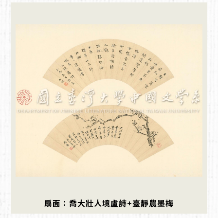
扇面：喬大壯人境盧詩+臺靜農墨梅