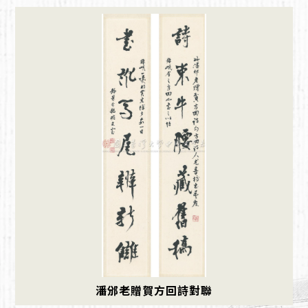
潘邠老贈賀方回詩對聯