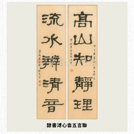
隸書溥心畬五言聯