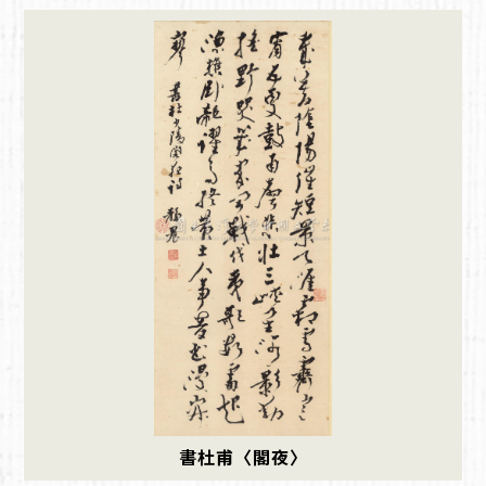
書杜甫〈閣夜〉