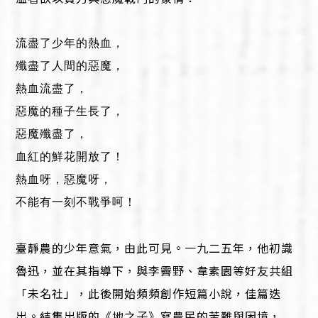
流盡了少年的熱血，
殲盡了人間的惡魔，
熱血流盡了，
惡魔的種子生長了，
惡魔殲盡了，
血紅的鮮花開放了！
熱血呀，惡魔呀，
不能有一刻不戰爭呵！
臺靜農的少年意氣，由此可見。一九二五年，他初識
魯迅，並在其指導下，與李霽野、韋素園等好友共組
「未名社」，此後開始頻頻創作短篇小說，佳篇迭
出。結集出版的《地之子》寫農民的苦難與困境，