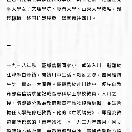
平大學女子文理學院、廈門大學、山東大學教席，幾
經輾轉，終因抗戰爆發，舉家遷往四川。
二
一九三八年秋，臺靜農攜同家小，顛沛入川，避難於
江津縣白沙鎮，開始川中生活。戰亂之際，如何維持
生計，實為一大問題。臺靜農於赴川途中，便先向教
育部寫信請求登記戰區專科以上學校教員，入川之
後，隨即被分派為教育部青年讀物臨時編輯，並短暫
擔任大學先修班教員。他的《亡明講史》，即是為教
育部所撰寫的「青年讀物」。一九三九年四月，國立
編譯館為逃空襲，由重慶遷到白沙，臺解農受聘為編