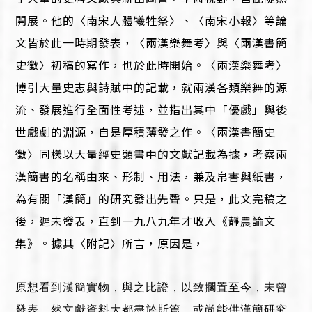
開展。他的〈南宋人體犧牲祭〉、〈南宋小報〉等論
文皆於此一時期發表，〈兩漢樂舞考〉與〈兩漢書簡
史徵〉初稿的寫作，也於此時開始。〈兩漢樂舞考〉
博引大量史志與詩賦中的記載，就兩漢各類樂舞的源
流、發展進行全面性考述，並指出其中「優戲」與後
世戲劇的淵源，自是厚積薄發之作。〈兩漢書簡史
徵〉同樣以大量經史類書中的文獻記載為據，考察兩
漢簡書的名稱由來、形制、用法，兼及帛書與紙書，
為有關「漢簡」的研究發出先聲。只是，此文完稿之
後，遲未發表，直到一九八九年才收入《靜農論文
集》。據其〈附記〉所言，原因是，
原想看到漢簡實物，與之比證，以致擱置至今，未曾
發表。然文獻資料大都盡於斯篇，或尚能供漢簡研究