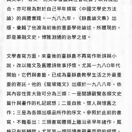
合，亦可視為對於自己早年撰寫〈中國文學史方法
論〉的具體實踐。一九八九年，《靜農論文集》出
版，彙輯了他渡海前後的重要學術論述，所體現的，
即是兼融文史，博雅淵通的治學之道。
文學書寫方面，來臺後的臺靜農不再寫作新詩與小
說，改以雜文及舊體詩敘事抒懷。尤其一九八O年代
開始，它們與書藝，已成為臺靜農教學生活之外最重
要的寄託。他的《龍坡雜文》出版於一九八八年，依
其內容性質大致可分為三類：一是閱讀觀覽各類文史
篇什與畫作的札記感想；二是自敘、懷人與憶舊之
作；三是為各類出版品所作的序文。參照於此前的書
寫，不難看出：三類書寫體類上雖沿承早年諸作，風
格已有所轉變。尤其第一類因讀書觀畫而發的感懷，