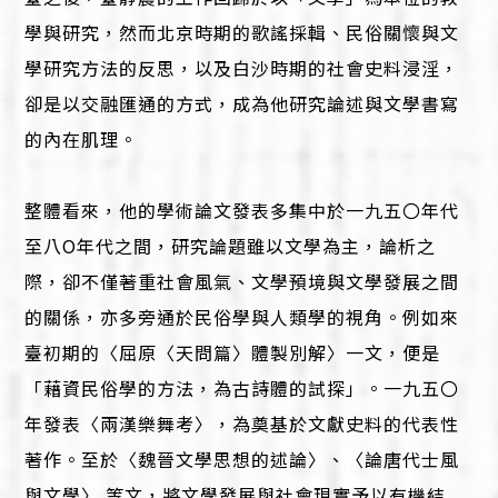
學與研究，然而北京時期的歌謠採輯、民俗關懷與文
學研究方法的反思，以及白沙時期的社會史料浸淫，
卻是以交融匯通的方式，成為他研究論述與文學書寫
的內在肌理。
整體看來，他的學術論文發表多集中於一九五〇年代
至八O年代之間，研究論題雖以文學為主，論析之
際，卻不僅著重社會風氣、文學預境與文學發展之間
的關係，亦多旁通於民俗學與人類學的視角。例如來
臺初期的〈屈原〈天問篇〉體製別解〉一文，便是
「藉資民俗學的方法，為古詩體的試探」。一九五〇
年發表〈兩漢樂舞考〉，為奠基於文獻史料的代表性
著作。至於〈魏晉文學思想的述論〉、〈論唐代士風
與文學〉 等文，將文學發展與社會現實予以有機結