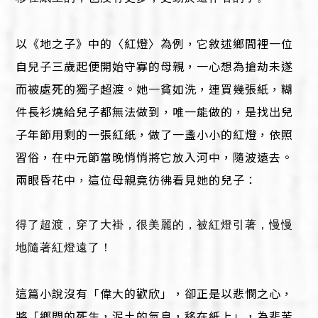
以《地之子》中的〈紅燈〉為例，它敘述鄉間裡一位
自兒子三歲起便開始守寡的母親，一心想為搶劫未遂
而被處死的獨子超渡。她一貧如洗，連買幾張紙，糊
件長衫燒給兒子都無法做到，唯一能做的，是找出兒
子年節用剩的一張紅紙，做了一盞小小的紅燈，依照
習俗，在中元節當晚悄悄將它放入河中，隨波遠去。
兩眼昏花中，這位母親竟彷彿看見她的兒子：
得了超渡，穿了大褂，很美麗的，被紅燈引著，慢慢
地隨著紅燈遠了！
這篇小說沒有「偉大的歡欣」，卻正是以悲憫之心，
將「鄉間的死生，泥土的氣息，移在紙上」，為悲苦