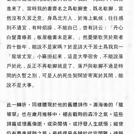
進來了。當時我的書齋名之爲歇腳盦，既名歇腳，當
然沒有久居之意。身爲北方人，於海上氣候，往往感
到不適宜，有時煩躁，不能自已，曾有詩云：「丹心
白髮蕭條甚，板屋楹書未是家。」然憂樂歌哭於斯者
四十餘年，能說不是家嗎？於是請大千居士爲我寫一
「龍坡丈室」小匾掛起來，這是大學宿舍，不能說落
戶於此，反正不再歇腳就是了。落戶與歇腳不過是時
間的久暫之別，可是人的死生契闊皆寄寓於其間，能
說不是大事。
此一轉折，同樣體現於他的舊體詩作。渡海後的「龍
坡草」也在歲月推移中，褪去戰時的森冷之氣。這些
詩篇或憶舊傷逝，或染閒情，或抒發人生感悟；縱使
仍有憂患感時之篇，最終還是多歸於從容閒雅，遠韻