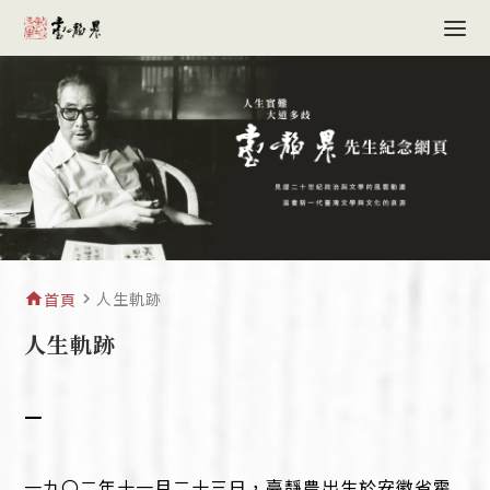
人生軌跡
home
首頁
navigate_next
人生軌跡
一
一九〇二年十一月二十三日，臺靜農出生於安徽省霍