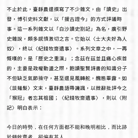
不止於此，臺靜農還撰寫了不少雜文，由「讀史」出
發，博引史料文獻，以「援古證今」的方式評議時
事。這一系列雜文以「白沙讀史劄記」為名，廣引野
史雜說，頗多感憤激切之言。它始以〈士大夫好為人
奴〉，終以〈紀錢牧齋遺事〉。系列文章之中，一再
慨嘆的，是「歷史之重演」；念茲在茲並且痛心疾首
的，主要是政權動盪之際，飽讀聖賢詩書的知識分子
不但缺乏氣節操守，甚至還見風轉舵，醜態畢露。如
〈談薙髮〉文末，臺靜農語帶譏諷，以微辭批評今之
「猴冠」者忘其祖國；〈紀錢牧齋遺事〉，則以〈附
記〉明白表示：
今日的時勢，在任何方面都不能和晚明相比，而比跡
於錢牧齋者，卻偏有其人。