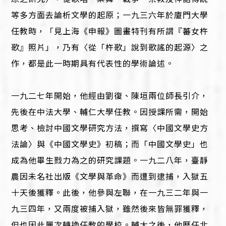
等多方面去論析文學的起原；一九三六年於廈門大學
任教時，「見上海《申報》圖畫特刊有所謂『蕃女杵
歌』照片」，乃有〈從「杵歌」說到歌謠的起源〉之
作，都是此一時期具有代表性的學術論述。
一九二七年開始，他經由劉復、陳垣兩位師長引介，
先後在中法大學、輔仁大學任教。因授課所需，開始
思考、檢討中國文學研究方法，撰寫〈中國文學史方
法論〉與《中國文學史》初稿；而「中國文學史」也
成為他畢生戮力為之的研究課題。一九二八年，臺靜
農因未名社出版《文學與革命》而遭到逮捕，入獄五
十天後獲釋。此後，他參與左聯，在一九三二年與一
九三四年，又兩度被捕入獄，雖然後來皆無罪獲釋，
但也因此屢次轉換任教的學校。輔大之後，他歷任北