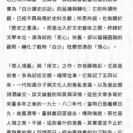
實為「白沙讀史箚記」的延擴與轉化：它的所讀所
觀，已經不再局限於史料文獻；所思所感，也無關於
「歷史之重演」，而是出入於文史藝術之間，終歸於
文學本位。渡海前的「悲心」依舊，卻以蘊藉圓融的
觀照，轉化了戰時「白沙」陰鬱怨懣的「憤心」。
「懷人憶舊」與「序文」之作，亦各顯精彩。尤其是
前者，多為記述交遊，緬懷往事。它銘記了五四以
來，一代知識分子與文化人的喪亂意識，以及彼此間
詩酒論交，談文論藝的知賞與深情。這些文章多寫於
來臺多年之後的一九七、八○年代，當時已是離鄉日
久，故舊凋零，臺靜農回望過去，嘆時傷逝，原也是
人情之常。不過，這些篇什的意義，其實還並不止於
臺靜農的個人回憶而已。經由臺靜農的勾沉點染，它