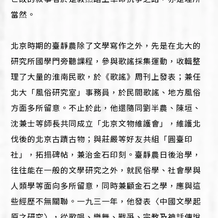
當然。
北京時期的臺靜農除了文學寫作之外，先是在北大的
研究所國學門旁聽課程，參與歌謠採集運動，收輯整
理了大量的淮南民歌，於《歌謠》周刊上發表；兼任
北大「風俗研究室」事務員，於民間歌謠、地方風俗
方面多所留意。不止於此，他還隨同劉半農、陳垣、
沈兼士等師長共同成立「北京文物維護會」，維護北
伐後的北京古蹟古物；與莊嚴等好友共組「圓臺印
社」，拓搨碑帖，兼治金石印刻。臺靜農日後治學，
往往能在一般的文學研究之外，就民俗學、社會學與
人類學等面向多所留意，同時兼顧金石之學，應與這
些經歷不無關聯。一九三一年，他發表〈中國文學起
原之研究〉，從歌唱、樂舞、戰爭、宗教及神話傳說