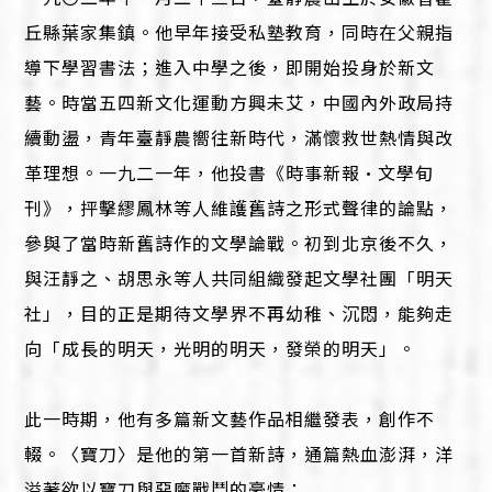
丘縣葉家集鎮。他早年接受私塾教育，同時在父親指
導下學習書法；進入中學之後，即開始投身於新文
藝。時當五四新文化運動方興未艾，中國內外政局持
續動盪，青年臺靜農嚮往新時代，滿懷救世熱情與改
革理想。一九二一年，他投書《時事新報•文學旬
刊》，抨擊繆鳳林等人維護舊詩之形式聲律的論點，
參與了當時新舊詩作的文學論戰。初到北京後不久，
與汪靜之、胡思永等人共同組織發起文學社團「明天
社」，目的正是期待文學界不再幼稚、沉悶，能夠走
向「成長的明天，光明的明天，發榮的明天」。
此一時期，他有多篇新文藝作品相繼發表，創作不
輟。〈寶刀〉是他的第一首新詩，通篇熱血澎湃，洋
溢著欲以寶刀與惡魔戰鬥的豪情：