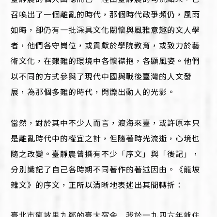
召喚出了一個離亂的時代，那個時代政爭頻仍，風雨
如晦，卻仍有一批深具文化關懷與風雅意趣的文人學
者，他們各守崗位，或貢獻於學院教育，或致力於藝
術文化，在艱難的環境中各懷襟抱，各顯風姿。他們
以不同的方式參與了現代中國與戰後臺灣的人文發
展，為那個多難的時代，閃爍出動人的光影。
當然，對於其中不少人而言，渡海來臺，或許原本只
是離亂時代中的權宜之計，但隨著時光流逝，心境也
隨之改變。臺靜農曾撰有不少「序文」與「後記」，
分別識記了自己各時期不同著作的著述因由。《龍坡
雜文》的序文，正所以清晰地表述出其間轉折：
臺北市龍坡里九鄰的臺大宿舍，我於一九四六年就住