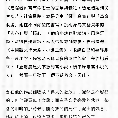
《建塔者》寫革命志士的志業與犧牲，皆是體認到民
生疾苦，社會黑暗，於是分由「鄉土寫實」與「革命
浪漫」兩種不同類型的書寫，投射身為文藝資年的
「悲心」與「憤心」。他的小說修辭精鍊，風格沉
鬱，深得魯迅賞識，兩人情誼亦師亦友。魯迅編選
《中國新文學大系•小說二集》，收錄自己和臺靜農
各四篇小說，是當時入選最多的兩位作家。在魯迅看
來，「臺靜農是先不想到寫小說，後不願意寫小說的
人」，然而一旦動筆，便不落俗套。因此，
要在他的作品裡吸取「偉大的歡欣」，誠然是不容易
的，但他卻貢獻了文藝；而在爭寫著戀愛的悲歡，都
會的明暗的那時候，能將鄉間的死生，泥土的氣息，
移在紙上的，也沒有更多，更勤於這作者的了。