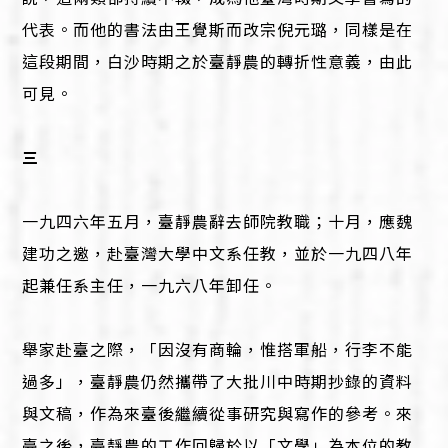
代表。而他的書法由王覺斯而改宗倪元璐，同樣是在
這段期間，白沙時期之於臺靜農的轉折性意義，由此
可見。
三
一九四六年五月，臺靜農辭去師院教職；十月，應魏
建功之邀，赴臺灣大學中文系任教，並於一九四八年
起兼任系主任，一九六八年卸任。
舉家赴臺之際，「因沒有商輪，惟搭軍船，行李不能
過多」，臺靜農仍然攜帶了大批川中時期抄錄的資料
與文稿，作為來臺後繼續從事研究與寫作的參考。來
臺之後，臺靜農的工作回歸於以「文學」為本位的教