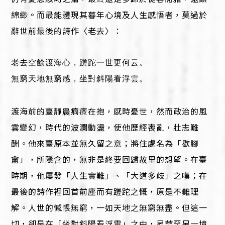
綿緲。而最能體現其暮年心境及人生感悟者，莫過於
辭世前最後的詩作〈老去〉：
老去空餘渡海心，蹉跎一世更何云。
無窮天地無窮感，坐對斜陽看浮雲。
渡海前的臺靜農痌瘝在抱，感時憂世，然而政治的風
雲變幻，時代的波瀾動盪，使他歷經喪亂，壯志難
酬。他來臺原本並無久留之意；將住處名為「歇腳
盦」，所隱含的，無非是終要回歸故里的想望。在臺
時期，他屢發「人生實難」、「大道多歧」之嘆；在
最後的詩作裡回首前塵而有蹉跎之慨，原是不難理
解。人世的憾悵無窮，一如天地之無窮無盡。但這一
切，卻是在「坐對斜陽看浮雲」之中，昇華至另一境