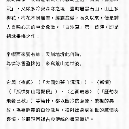
沉」，又頗多冷寂森寒之境。臺時居黑石山，山上多
梅花，梅花不畏風雪，經霜愈傲，長久以來，便是詩
人自喻心志的重要象徵。「白沙草」第一首詩，即是
題詠畫梅之作：
皁帽西來鬢有絲，天崩地坼此何時。
為憐冰雪盈懷抱，來寫荒山絕世姿。
它與〈夜起〉（「大圜如夢自沉沉」）、〈孤憤〉
（「孤憤如山霜鬢侵」）、〈乙酉歲暮〉（「歷劫灰
飛鬢已秋」）等篇什，都以幽冷的意象、繁複的典
故，為臺靜農的白沙歲月，投射出身處亂世的感懷與
憂憤，並體現回歸古典傳統的書寫轉折。