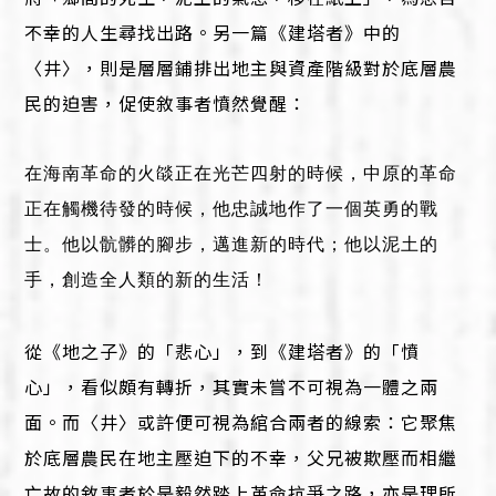
不幸的人生尋找出路。另一篇《建塔者》中的
〈井〉，則是層層鋪排出地主與資產階級對於底層農
民的迫害，促使敘事者憤然覺醒：
在海南革命的火燄正在光芒四射的時候，中原的革命
正在觸機待發的時候，他忠誠地作了一個英勇的戰
士。他以骯髒的腳步，邁進新的時代；他以泥土的
手，創造全人類的新的生活！
從《地之子》的「悲心」，到《建塔者》的「憤
心」，看似頗有轉折，其實未嘗不可視為一體之兩
面。而〈井〉或許便可視為綰合兩者的線索：它聚焦
於底層農民在地主壓迫下的不幸，父兄被欺壓而相繼
亡故的敘事者於是毅然踏上革命抗爭之路，亦是理所