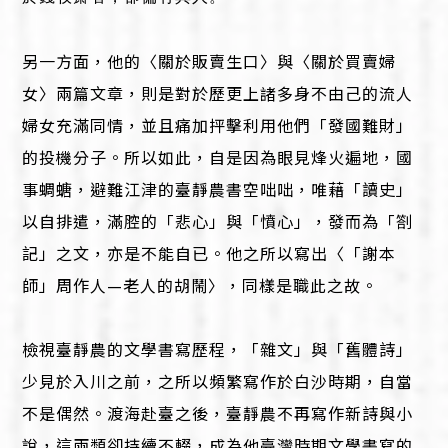
另一方面，他的〈關於販賣生口〉與〈關於買賣婦
女〉兩篇文章，則是對於歷更上諸多身不由己的流人
婦女充滿同情，並且痛加抨擊利用他們「發國難財」
的投機分子。所以如此，自是因為眼見烽火遍地，國
事蜩螗，避難江津的臺靜農書空咄咄，唯藉「讀史」
以自排遣，滿腔的「悲心」與「憤心」，發而為「劄
記」之文，亦是不能自已。他之所以寫出〈「謝本
師」周作人—老人的胡鬧〉，同樣是職此之故。
檢視臺靜農的文學書寫歷程，「雜文」與「舊體詩」
少見於入川之前，之所以頻繁寫作於白沙時期，自當
不是偶然。渡海赴臺之後，臺靜農不再寫作新詩與小
說，這兩類卻持續不輟，成為他臺灣時期文學書寫的