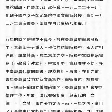
譯館編輯，自該年九月起任職。一九四二年十一月，
他轉任國立女子師範學院中國文學系教授，直到一九
四六年渡海來臺，總計在白沙度過八年歲月。
八年的時間雖然並不算長，放在臺靜農的學思歷程
中，意義卻十分重大。他偶然結識陳獨秀，兩人時相
往還，論學談藝，成為忘年之交。陳獨秀當時抱病撰
寫《小學識字教本》，寄寓川中，資料查核不便，多
由臺靜農代借閲圖書，親為校訂。再者，在此之前，
青年臺靜農致力於新文藝寫作，學術論述，相對有
限。然而任職國立編譯館期間，臺靜農負責社會史料
整理工作，對於「漢代奴婢制度」與宋代的「文
網」、「文禁」事件著力尤深。兩、三年之內，寓目
了大量的史料文獻與新出圖書，學術視野，自此陡然