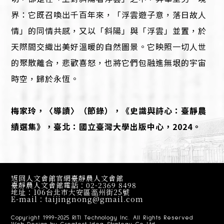
界：它既召喚出千百年來，「浮雲遊子意，落日故人
情」的同情共感，又以「斜陽」與「浮雲」並置，於
天際間交織出美好溫暖的自然圖景。它映照一切人世
的聚散離合，悲歡喜怒，也將它們包融進無垠的宇宙
時空，歸於永恆。
梅家玲，〈導讀〉（節錄），《史識與詩心：臺靜農
績選集》，臺北：國立臺灣大學出版中心，2024。
返回人文會館官網臺靜農人文會館
臺靜農人文會館
電話：
02-2369 8498
地址：
106台北市大安區溫州街25號
E-mail：
taijingnong@gmail.com
Copyright 1999-2025
RITI Technology Inc.
All Rights Reserved