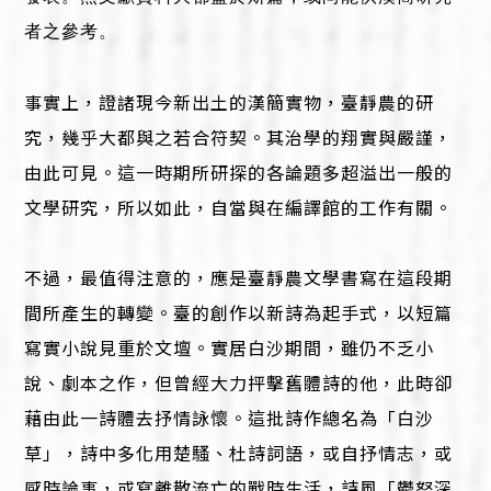
者之參考。
事實上，證諸現今新出土的漢簡實物，臺靜農的研
究，幾乎大都與之若合符契。其治學的翔實與嚴謹，
由此可見。這一時期所研探的各論題多超溢出一般的
文學研究，所以如此，自當與在編譯館的工作有關。
不過，最值得注意的，應是臺靜農文學書寫在這段期
間所產生的轉變。臺的創作以新詩為起手式，以短篇
寫實小說見重於文壇。實居白沙期間，雖仍不乏小
說、劇本之作，但曾經大力抨擊舊體詩的他，此時卻
藉由此一詩體去抒情詠懷。這批詩作總名為「白沙
草」，詩中多化用楚騷、杜詩詞語，或自抒情志，或
感時論事，或寫離散流亡的戰時生活，詩風「鬱怒深