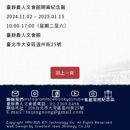
臺靜農人文會館開幕紀念展
2024.11.02 – 2025.01.15
10:00-17:00（星期二至六）
臺靜農人文會館
臺北市大安區溫州街25號
聯絡我們
紀念品
會館寫照
instagram
facebook
youtube
臺靜農人文會館
電話：
02-2369 8498
聯絡地址：
106台北市大安區溫州街25號
E-mail：
taijingnong@gmail.com
Copyright 1999-2025
RITI Technology Inc.
All Rights Reserved
Web Design by
Greatest Idea Strategy Co.,Ltd